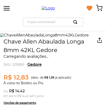
Chave Allen Abaulada Longa
8mm 42KL Gedore
Carregando avaliações...
Gedore
SKU
:
205895
R$ 12,83
(desc. de
R$ 1,59
já aplicado)
À vista no Boleto ou Pix.
R$ 14,42
ou
em até
1
x
R$
14
,
42
sem juros
Opções de pagamento