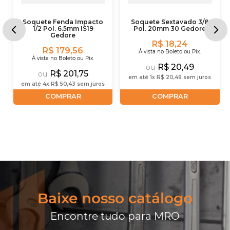
Soquete Fenda Impacto
Soquete Sextavado 3/8
1/2 Pol. 6.5mm IS19
Pol. 20mm 30 Gedore
Gedore
R$ 18,24
R$ 179,56
À vista no Boleto ou Pix.
À vista no Boleto ou Pix.
R$ 20,49
ou
R$ 201,75
ou
em até
1
x
R$
20
,
49
sem juros
em até
4
x
R$
50
,
43
sem juros
COMPRAR
COMPRAR
Baixe nosso catálogo
Encontre tudo para MRO