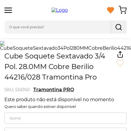
O que você precisa?
TERMOS MAIS BUSCADOS
1
º
bosch
Cube Soquete Sextavado 3/4
2
º
gedore
Pol. 28.0MM Cobre Berilio
3
º
escada
44216/028 Tramontina Pro
4
º
compressor
Tramontina PRO
SKU
:
534740
5
º
toughbuilt
Este produto não está disponível no momento
6
º
parafusadeira
Quero saber quando estiver disponível
7
º
caixa ferramentas
8
º
lanterna